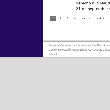
derecho a la salud
21 de september
1
2
3
4
Next ›
Last »
Suprema Corte de Justicia de la Nación: Pino Suáre
Centro, Delegación Cuauhtémoc C.P. 06065, Ciuda
IDS-14