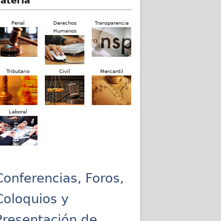
ateria
Penal
Derechos
Transparencia
Humanos
Tributario
Civil
Mercantil
Laboral
Conferencias, Foros,
Coloquios y
Presentación de