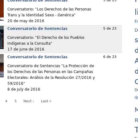
Conversatorio de Sentencias
3 de 23
Conversatorio: "Los Derechos de las Personas
Trans y la Identidad Sexo - Genérica"
20 de may de 2016
E
Conversatorio de Sentencias
5 de 23
D
Conversatorio: "El Derecho de los Pueblos
Indígenas a la Consulta"
d
17 de june de 2016
Conversatorio de Sentencias
6 de 23
A
Conversatorio de Sentencias "La Protección de
d
los Derechos de las Personas en las Campañas
Electorales: Análisis de la Resolución 27/2016 y
C
59/2016"
8 de july de 2016
D
I
4
5
Next ›
Last »
M
R