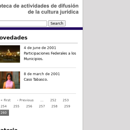
ovedades
4 de june de 2001
Participaciones Federales a los
Municipios.
8 de march de 2001
Caso Tabasco.
« First
‹ Previous
…
252
253
254
255
256
257
258
259
260