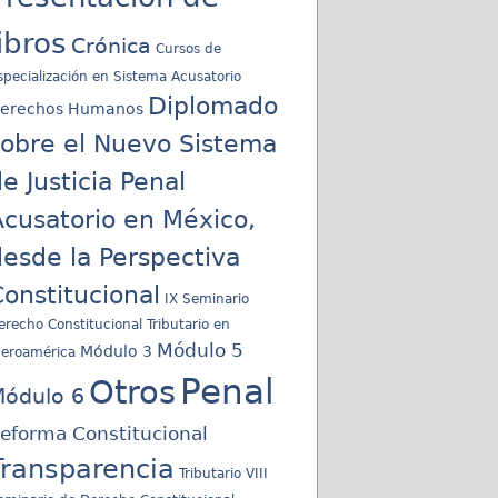
libros
Crónica
Cursos de
specialización en Sistema Acusatorio
Diplomado
erechos Humanos
sobre el Nuevo Sistema
e Justicia Penal
cusatorio en México,
esde la Perspectiva
onstitucional
IX Seminario
erecho Constitucional Tributario en
Módulo 5
Módulo 3
beroamérica
Penal
Otros
ódulo 6
eforma Constitucional
Transparencia
Tributario
VIII