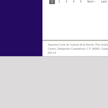
1
2
3
4
5
Next ›
Last 
Suprema Corte de Justicia de la Nación: Pino Suáre
Centro, Delegación Cuauhtémoc C.P. 06065, Ciuda
IDS-14