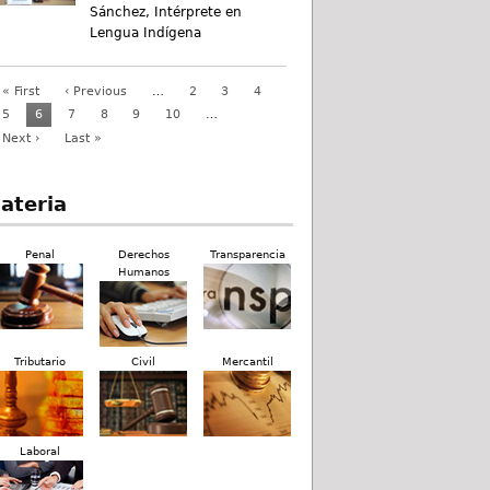
Sánchez, Intérprete en
Lengua Indígena
« First
‹ Previous
…
2
3
4
5
6
7
8
9
10
…
Next ›
Last »
ateria
Penal
Derechos
Transparencia
Humanos
Tributario
Civil
Mercantil
Laboral