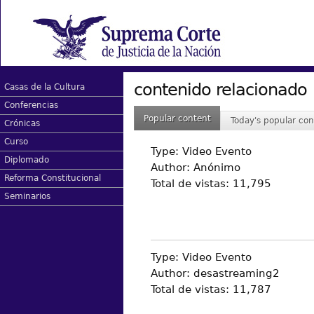
contenido relacionado
Casas de la Cultura
Conferencias
Popular content
Today's popular con
Crónicas
Curso
Type:
Video Evento
Diplomado
Author:
Anónimo
Reforma Constitucional
Total de vistas:
11,795
Seminarios
Type:
Video Evento
Author:
desastreaming2
Total de vistas:
11,787