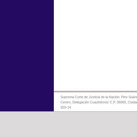
Suprema Corte de Justicia de la Nación: Pino Suáre
Centro, Delegación Cuauhtémoc C.P. 06065, Ciuda
IDS-14