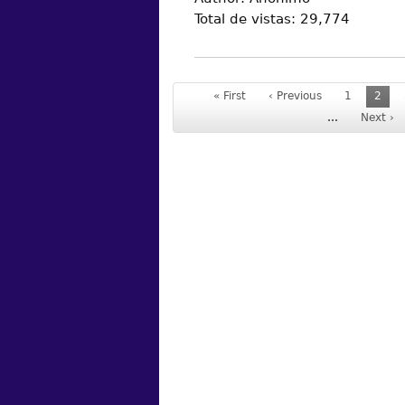
Total de vistas:
29,774
« First
‹ Previous
1
2
…
Next ›