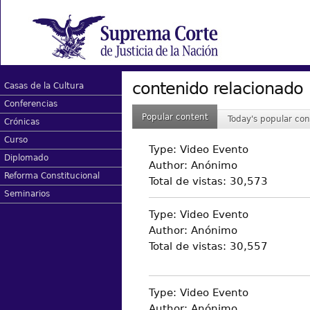
contenido relacionado
Casas de la Cultura
Conferencias
Popular content
Today's popular con
Crónicas
Curso
Type:
Video Evento
Diplomado
Author:
Anónimo
Reforma Constitucional
Total de vistas:
30,573
Seminarios
Type:
Video Evento
Author:
Anónimo
Total de vistas:
30,557
Type:
Video Evento
Author:
Anónimo