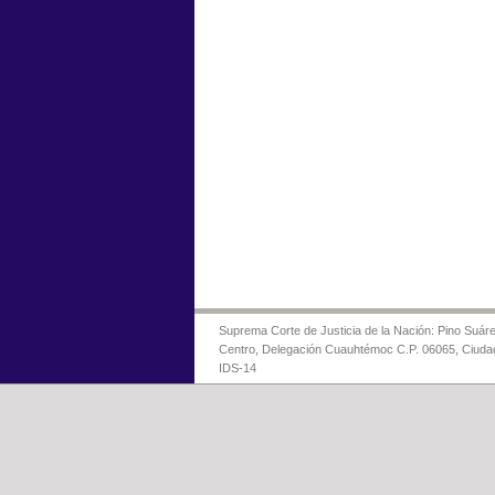
Suprema Corte de Justicia de la Nación: Pino Suáre
Centro, Delegación Cuauhtémoc C.P. 06065, Ciuda
IDS-14