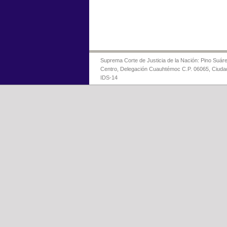
Suprema Corte de Justicia de la Nación: Pino Suáre
Centro, Delegación Cuauhtémoc C.P. 06065, Ciuda
IDS-14