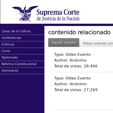
contenido relacionado
Casas de la Cultura
Conferencias
Popular content
Today's popular con
Crónicas
Curso
Type:
Video Evento
Diplomado
Author:
Anónimo
Reforma Constitucional
Total de vistas:
28,466
Seminarios
Type:
Video Evento
Author:
Anónimo
Total de vistas:
27,269