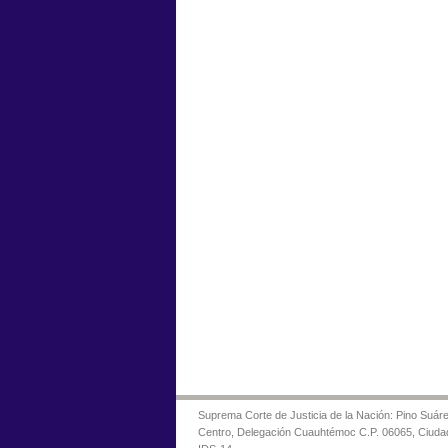
Suprema Corte de Justicia de la Nación: Pino Suáre
Centro, Delegación Cuauhtémoc C.P. 06065, Ciuda