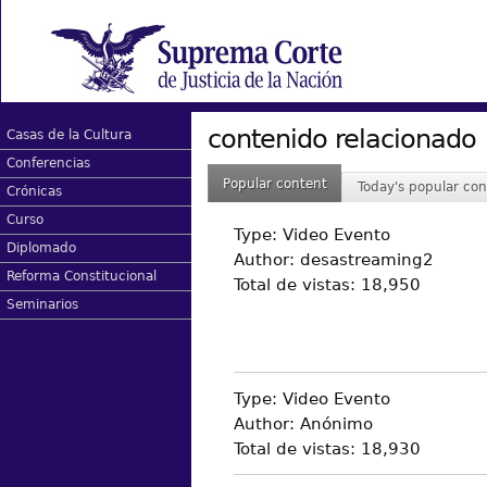
contenido relacionado
Casas de la Cultura
Conferencias
Popular content
Today's popular con
Crónicas
Curso
Type:
Video Evento
Diplomado
Author:
desastreaming2
Reforma Constitucional
Total de vistas:
18,950
Seminarios
Type:
Video Evento
Author:
Anónimo
Total de vistas:
18,930