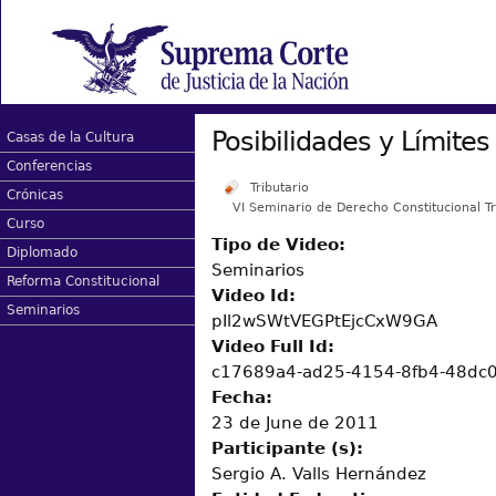
Posibilidades y Límites
Casas de la Cultura
Conferencias
Tributario
Crónicas
VI Seminario de Derecho Constitucional T
Curso
Tipo de Video:
Diplomado
Seminarios
Reforma Constitucional
Video Id:
Seminarios
pIl2wSWtVEGPtEjcCxW9GA
Video Full Id:
c17689a4-ad25-4154-8fb4-48dc
Fecha:
23 de June de 2011
Participante (s):
Sergio A. Valls Hernández