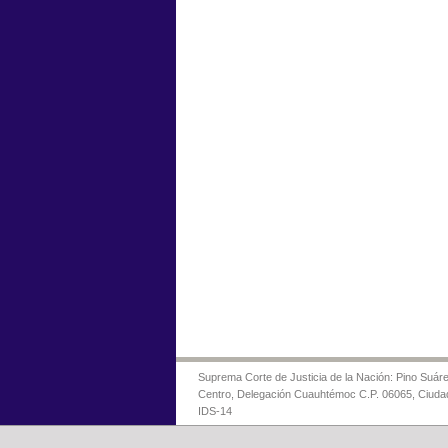
Suprema Corte de Justicia de la Nación: Pino Suáre
Centro, Delegación Cuauhtémoc C.P. 06065, Ciuda
IDS-14