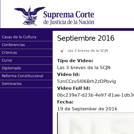
Septiembre 2016
Casas de la Cultura
Conferencias
Las 3 breves de la SCJN
Crónicas
Tipo de Video:
Curso
Las 3 breves de la SCJN
Diplomado
Video Id:
Reforma Constitucional
5znCCzvSl06Brh2zDPbvig
Seminarios
Video Full Id:
0bc239e7-d23b-4e97-81ae-1db3
Fecha:
19 de September de 2016