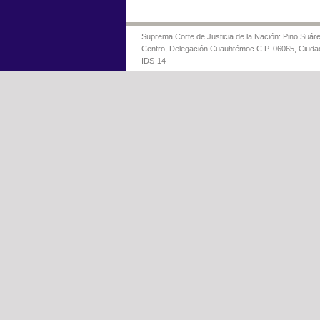
Suprema Corte de Justicia de la Nación: Pino Suáre
Centro, Delegación Cuauhtémoc C.P. 06065, Ciuda
IDS-14