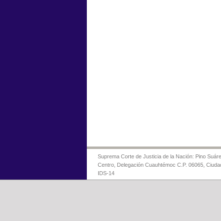
Suprema Corte de Justicia de la Nación: Pino Suáre
Centro, Delegación Cuauhtémoc C.P. 06065, Ciuda
IDS-14