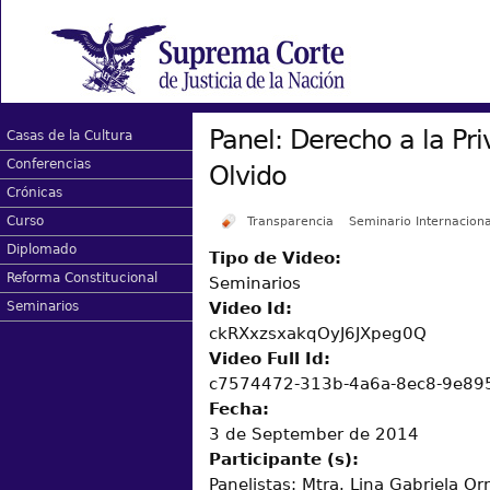
Panel: Derecho a la Pr
Casas de la Cultura
Conferencias
Olvido
Crónicas
Curso
Transparencia
Seminario Internaciona
Diplomado
Tipo de Video:
Reforma Constitucional
Seminarios
Video Id:
Seminarios
ckRXxzsxakqOyJ6JXpeg0Q
Video Full Id:
c7574472-313b-4a6a-8ec8-9e89
Fecha:
3 de September de 2014
Participante (s):
Panelistas: Mtra. Lina Gabriela Or