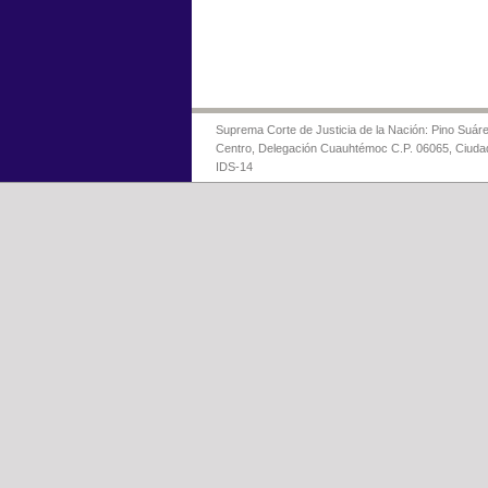
Suprema Corte de Justicia de la Nación: Pino Suáre
Centro, Delegación Cuauhtémoc C.P. 06065, Ciuda
IDS-14