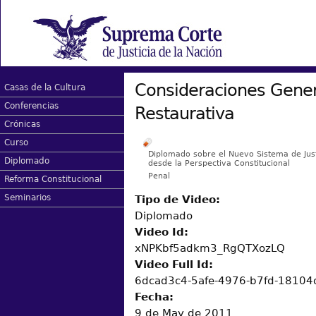
Consideraciones Genera
Casas de la Cultura
Conferencias
Restaurativa
Crónicas
Curso
Diplomado sobre el Nuevo Sistema de Just
Diplomado
desde la Perspectiva Constitucional
Penal
Reforma Constitucional
Seminarios
Tipo de Video:
Diplomado
Video Id:
xNPKbf5adkm3_RgQTXozLQ
Video Full Id:
6dcad3c4-5afe-4976-b7fd-1810
Fecha:
9 de May de 2011