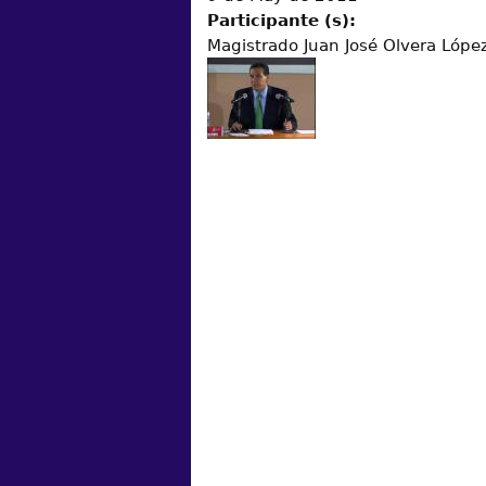
Participante (s):
Magistrado Juan José Olvera Lópe