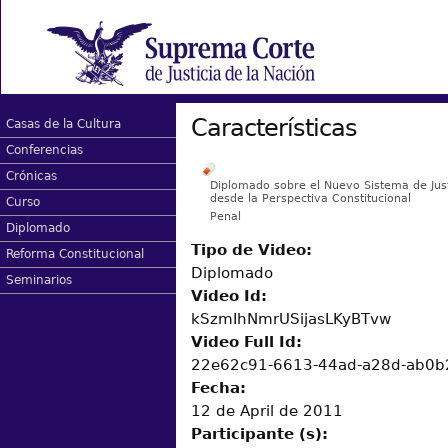
Características
Casas de la Cultura
Conferencias
Crónicas
Diplomado sobre el Nuevo Sistema de Just
desde la Perspectiva Constitucional
Curso
Penal
Diplomado
Tipo de Video:
Reforma Constitucional
Diplomado
Seminarios
Video Id:
kSzmIhNmrUSijasLKyBTvw
Video Full Id:
22e62c91-6613-44ad-a28d-ab0b
Fecha:
12 de April de 2011
Participante (s):