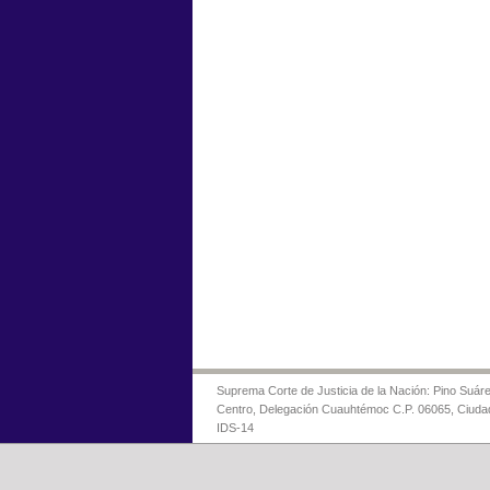
Suprema Corte de Justicia de la Nación: Pino Suáre
Centro, Delegación Cuauhtémoc C.P. 06065, Ciuda
IDS-14