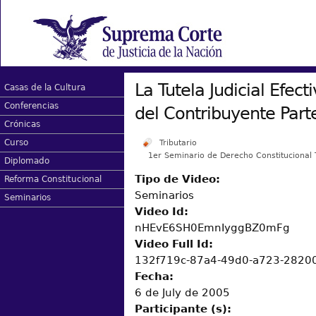
La Tutela Judicial Efec
Casas de la Cultura
Conferencias
del Contribuyente Parte
Crónicas
Curso
Tributario
1er Seminario de Derecho Constitucional 
Diplomado
Tipo de Video:
Reforma Constitucional
Seminarios
Seminarios
Video Id:
nHEvE6SH0EmnIyggBZ0mFg
Video Full Id:
132f719c-87a4-49d0-a723-282
Fecha:
6 de July de 2005
Participante (s):