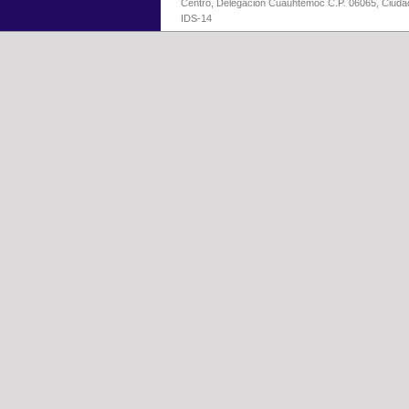
Centro, Delegación Cuauhtémoc C.P. 06065, Ciuda
IDS-14