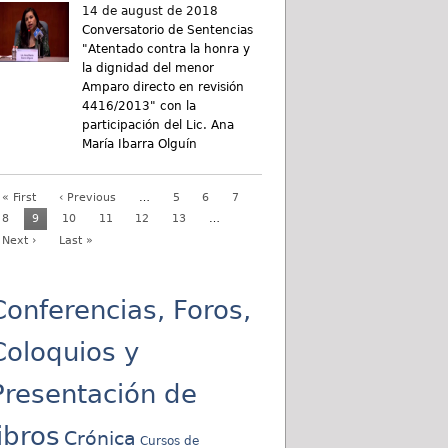
14 de august de 2018
Conversatorio de Sentencias
"Atentado contra la honra y
la dignidad del menor
Amparo directo en revisión
4416/2013" con la
participación del Lic. Ana
María Ibarra Olguín
« First
‹ Previous
…
5
6
7
8
9
10
11
12
13
…
Next ›
Last »
Conferencias, Foros,
Coloquios y
Presentación de
libros
Crónica
Cursos de