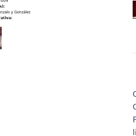
2009
s):
nzalo y González
rativa: