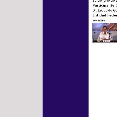
25 de June de 
Participante (
Dr. Leopoldo Go
Entidad Fede
Yucatán