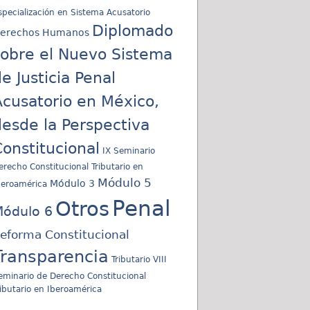
specialización en Sistema Acusatorio
Diplomado
erechos Humanos
sobre el Nuevo Sistema
e Justicia Penal
cusatorio en México,
esde la Perspectiva
onstitucional
IX Seminario
erecho Constitucional Tributario en
Módulo 5
Módulo 3
beroamérica
Penal
Otros
ódulo 6
eforma Constitucional
Transparencia
Tributario
VIII
eminario de Derecho Constitucional
ributario en Iberoamérica