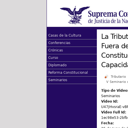
La Tribu
Casas de la Cultura
Conferencias
Fuera de
Crónicas
Constitu
Curso
Capacid
Diplomado
Reforma Constitucional
Tributario
Seminarios
V Seminario 
Tipo de Video
Seminarios
Video Id:
U47JHvsraE-vB
Video Full Id:
1ec98e53-2bfb
Fecha: