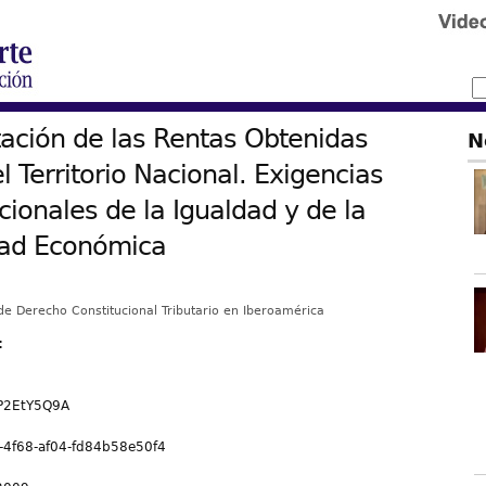
tación de las Rentas Obtenidas
N
l Territorio Nacional. Exigencias
cionales de la Igualdad y de la
ad Económica
de Derecho Constitucional Tributario en Iberoamérica
:
P2EtY5Q9A
-4f68-af04-fd84b58e50f4