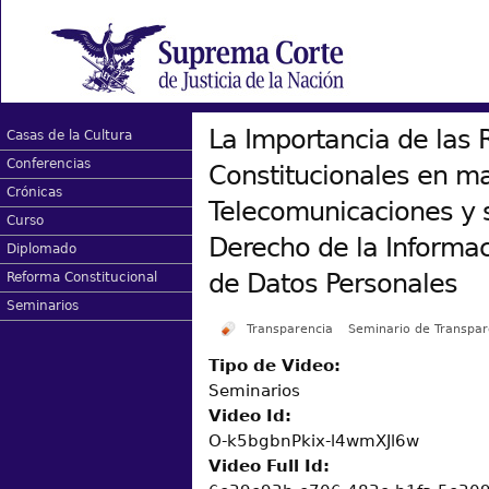
La Importancia de las
Casas de la Cultura
Conferencias
Constitucionales en ma
Crónicas
Telecomunicaciones y 
Curso
Derecho de la Informac
Diplomado
de Datos Personales
Reforma Constitucional
Seminarios
Transparencia
Seminario de Transpar
Tipo de Video:
Seminarios
Video Id:
O-k5bgbnPkix-l4wmXJl6w
Video Full Id: