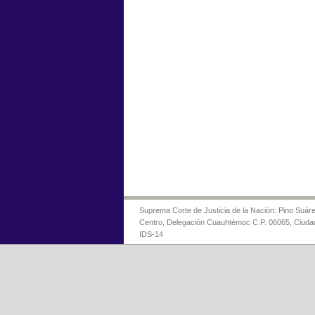
Suprema Corte de Justicia de la Nación: Pino Suáre
Centro, Delegación Cuauhtémoc C.P. 06065, Ciuda
IDS-14