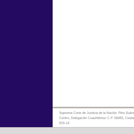
Suprema Corte de Justicia de la Nación: Pino Suáre
Centro, Delegación Cuauhtémoc C.P. 06065, Ciuda
IDS-14