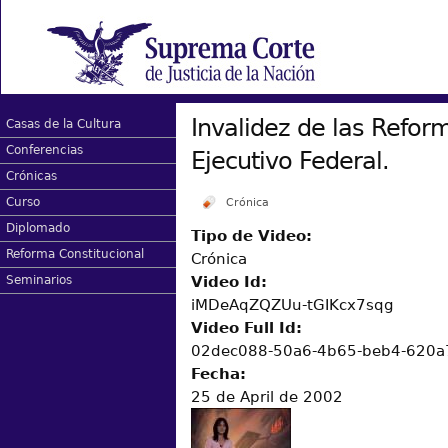
Invalidez de las Refor
Casas de la Cultura
Conferencias
Ejecutivo Federal.
Crónicas
Curso
Crónica
Diplomado
Tipo de Video:
Reforma Constitucional
Crónica
Video Id:
Seminarios
iMDeAqZQZUu-tGIKcx7sqg
Video Full Id:
02dec088-50a6-4b65-beb4-620a
Fecha:
25 de April de 2002