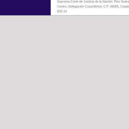
Suprema Corte de Justicia de la Nación: Pino Suáre
Centro, Delegación Cuauhtémoc C.P. 06065, Ciuda
IDS-14