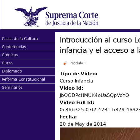
Introducción al curso 
Casas de la Cultura
Conferencias
infancia y el acceso a l
Crónicas
Curso
Módulo I
Diplomado
Tipo de Video:
Reforma Constitucional
Curso Infancia
Video Id:
Seminarios
JbOGDPcHMUK4eUaSQpVoYQ
Video Full Id:
0c86b325-07f7-4231-b879-469
Fecha:
20 de May de 2014