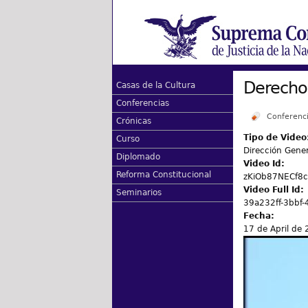
Derechos
Casas de la Cultura
Conferencias
Conferenci
Crónicas
Tipo de Video
Curso
Dirección Gene
Diplomado
Video Id:
Reforma Constitucional
zKiOb87NECf8
Video Full Id:
Seminarios
39a232ff-3bbf-
Fecha:
17 de April de