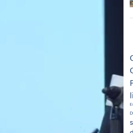
E
D
d