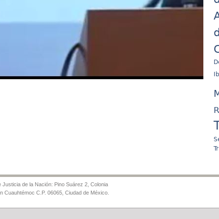
A
d
C
D
I
M
R
S
T
Justicia de la Nación: Pino Suárez 2, Colonia
ón Cuauhtémoc C.P. 06065, Ciudad de México.