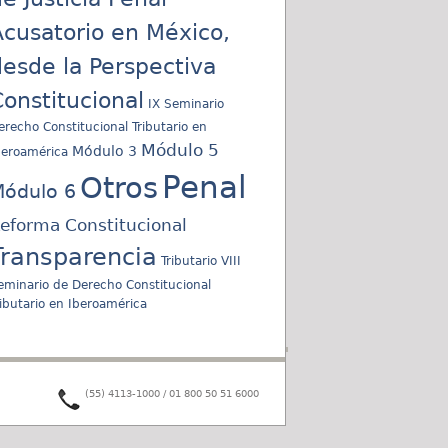
cusatorio en México,
esde la Perspectiva
onstitucional
IX Seminario
erecho Constitucional Tributario en
Módulo 5
Módulo 3
beroamérica
Penal
Otros
ódulo 6
eforma Constitucional
Transparencia
Tributario
VIII
eminario de Derecho Constitucional
ributario en Iberoamérica
(55) 4113-1000 / 01 800 50 51 6000