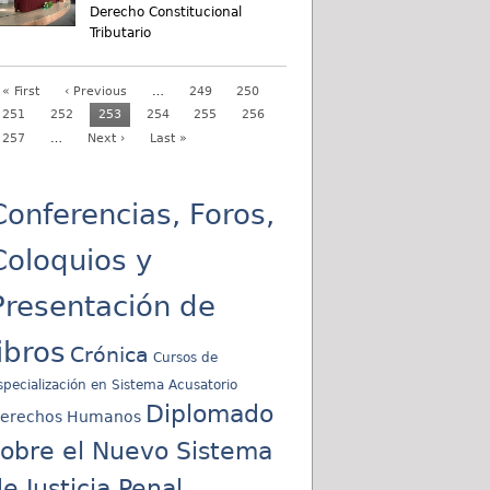
Derecho Constitucional
Tributario
« First
‹ Previous
…
249
250
251
252
253
254
255
256
257
…
Next ›
Last »
Conferencias, Foros,
Coloquios y
Presentación de
libros
Crónica
Cursos de
specialización en Sistema Acusatorio
Diplomado
erechos Humanos
sobre el Nuevo Sistema
e Justicia Penal