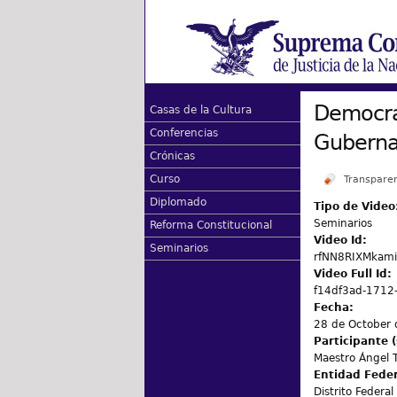
Democrat
Casas de la Cultura
Conferencias
Guberna
Crónicas
Curso
Transpare
Diplomado
Tipo de Video
Seminarios
Reforma Constitucional
Video Id:
Seminarios
rfNN8RIXMkam
Video Full Id:
f14df3ad-1712
Fecha:
28 de October
Participante (
Maestro Ángel T
Entidad Fede
Distrito Federal