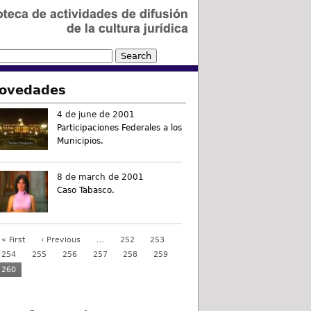
ovedades
4 de june de 2001
Participaciones Federales a los
Municipios.
8 de march de 2001
Caso Tabasco.
« First
‹ Previous
…
252
253
254
255
256
257
258
259
260