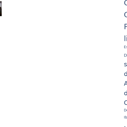
E
D
d
A
d
C
D
I