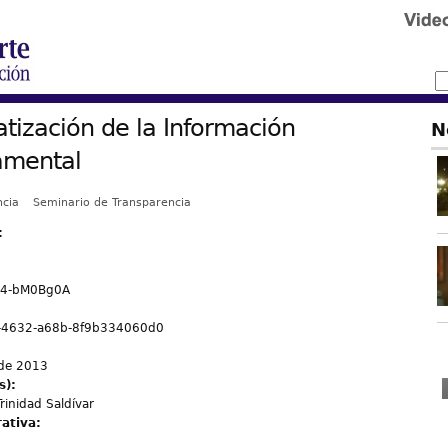
ización de la Información
N
mental
ncia
Seminario de Transparencia
:
i4-bM0Bg0A
-4632-a68b-8f9b334060d0
 de 2013
s):
rinidad Saldívar
rativa: