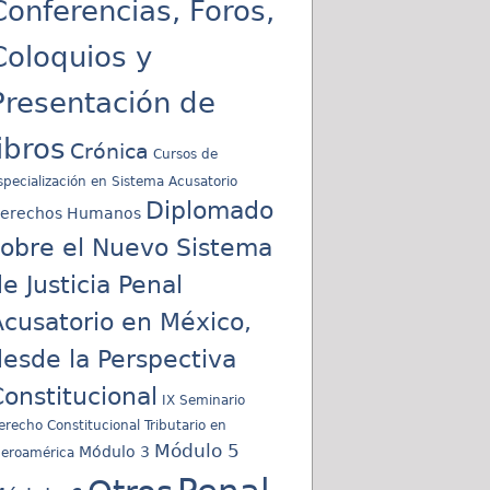
Conferencias, Foros,
Coloquios y
Presentación de
libros
Crónica
Cursos de
specialización en Sistema Acusatorio
Diplomado
erechos Humanos
sobre el Nuevo Sistema
e Justicia Penal
cusatorio en México,
esde la Perspectiva
onstitucional
IX Seminario
erecho Constitucional Tributario en
Módulo 5
Módulo 3
beroamérica