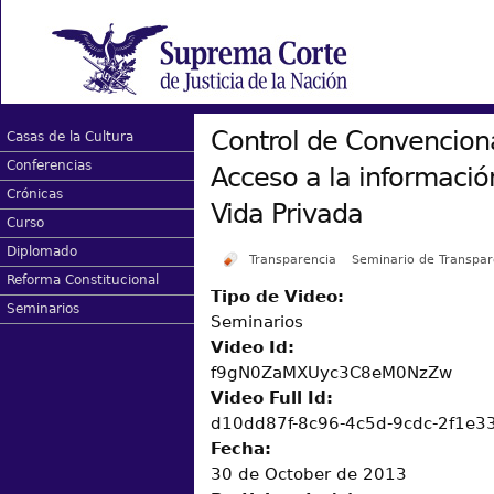
Control de Convencion
Casas de la Cultura
Conferencias
Acceso a la informació
Crónicas
Vida Privada
Curso
Diplomado
Transparencia
Seminario de Transpar
Reforma Constitucional
Tipo de Video:
Seminarios
Seminarios
Video Id:
f9gN0ZaMXUyc3C8eM0NzZw
Video Full Id:
d10dd87f-8c96-4c5d-9cdc-2f1e
Fecha:
30 de October de 2013