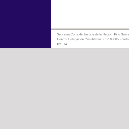
Suprema Corte de Justicia de la Nación: Pino Suáre
Centro, Delegación Cuauhtémoc C.P. 06065, Ciuda
IDS-14