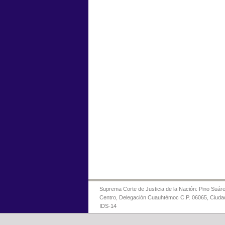
Suprema Corte de Justicia de la Nación: Pino Suáre
Centro, Delegación Cuauhtémoc C.P. 06065, Ciuda
IDS-14