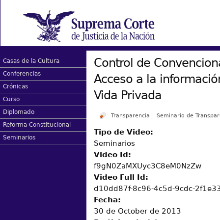
Control de Convencion
Casas de la Cultura
Conferencias
Acceso a la informació
Crónicas
Vida Privada
Curso
Diplomado
Transparencia
Seminario de Transpar
Reforma Constitucional
Tipo de Video:
Seminarios
Seminarios
Video Id:
f9gN0ZaMXUyc3C8eM0NzZw
Video Full Id:
d10dd87f-8c96-4c5d-9cdc-2f1e
Fecha:
30 de October de 2013