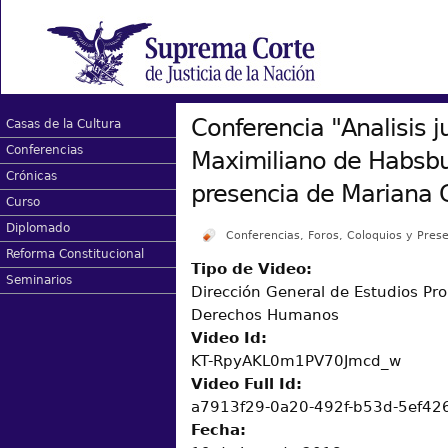
Conferencia "Analisis ju
Casas de la Cultura
Conferencias
Maximiliano de Habsbu
Crónicas
presencia de Mariana
Curso
Diplomado
Conferencias, Foros, Coloquios y Prese
Reforma Constitucional
Tipo de Video:
Seminarios
Dirección General de Estudios Pro
Derechos Humanos
Video Id:
KT-RpyAKL0m1PV70Jmcd_w
Video Full Id:
a7913f29-0a20-492f-b53d-5ef42
Fecha: