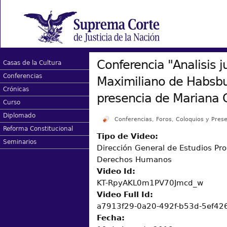
Conferencia "Analisis ju
Casas de la Cultura
Conferencias
Maximiliano de Habsbu
Crónicas
presencia de Mariana
Curso
Diplomado
Conferencias, Foros, Coloquios y Prese
Reforma Constitucional
Tipo de Video:
Seminarios
Dirección General de Estudios Pro
Derechos Humanos
Video Id:
KT-RpyAKL0m1PV70Jmcd_w
Video Full Id:
a7913f29-0a20-492f-b53d-5ef42
Fecha: