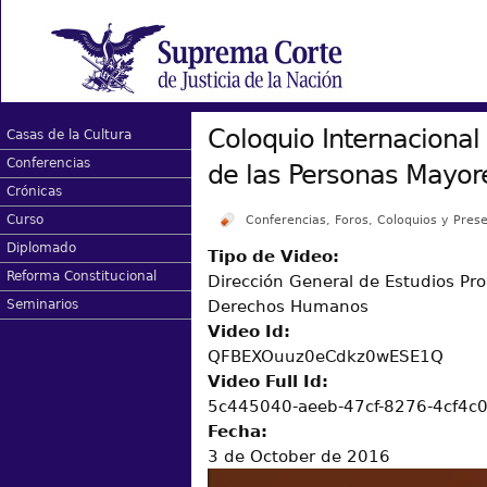
Coloquio Internacional
Casas de la Cultura
Conferencias
de las Personas Mayor
Crónicas
Curso
Conferencias, Foros, Coloquios y Prese
Diplomado
Tipo de Video:
Reforma Constitucional
Dirección General de Estudios Pro
Derechos Humanos
Seminarios
Video Id:
QFBEXOuuz0eCdkz0wESE1Q
Video Full Id:
5c445040-aeeb-47cf-8276-4cf4c
Fecha:
3 de October de 2016