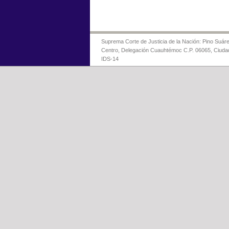
Suprema Corte de Justicia de la Nación: Pino Suáre
Centro, Delegación Cuauhtémoc C.P. 06065, Ciuda
IDS-14