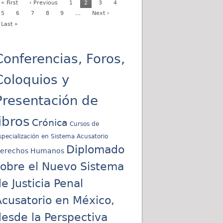
« First
‹ Previous
1
2
3
4
5
6
7
8
9
…
Next ›
Last »
Conferencias, Foros,
Coloquios y
Presentación de
libros
Crónica
Cursos de
specialización en Sistema Acusatorio
Diplomado
erechos Humanos
sobre el Nuevo Sistema
e Justicia Penal
cusatorio en México,
esde la Perspectiva