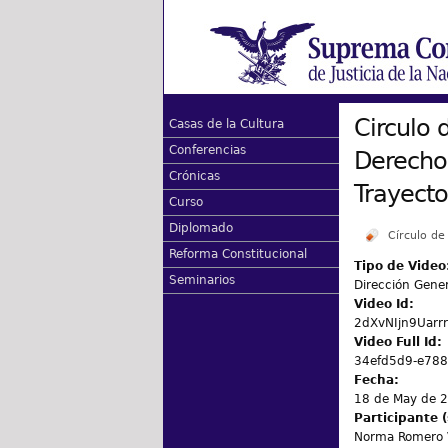
Circulo 
Casas de la Cultura
Conferencias
Derecho
Crónicas
Trayecto
Curso
Diplomado
Círculo d
Reforma Constitucional
Tipo de Video
Seminarios
Dirección Gene
Video Id:
2dXvNIjn9Uarr
Video Full Id:
34efd5d9-e788
Fecha:
18 de May de 
Participante (
Norma Romero V