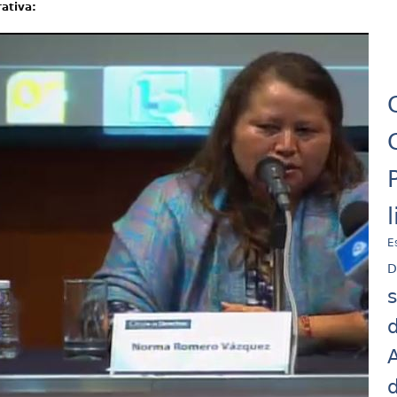
rativa:
E
D
d
A
d