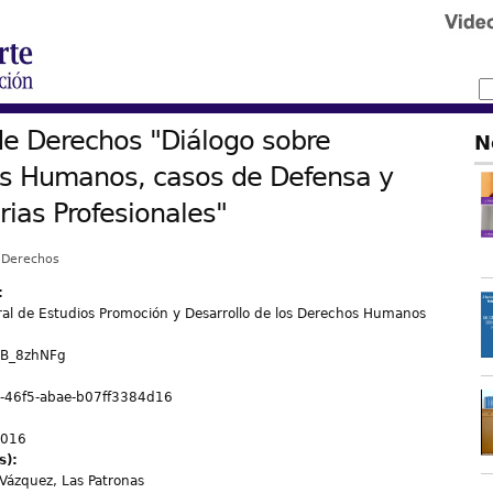
de Derechos "Diálogo sobre
N
s Humanos, casos de Defensa y
rias Profesionales"
e Derechos
:
ral de Estudios Promoción y Desarrollo de los Derechos Humanos
rB_8zhNFg
-46f5-abae-b07ff3384d16
2016
s):
ázquez, Las Patronas