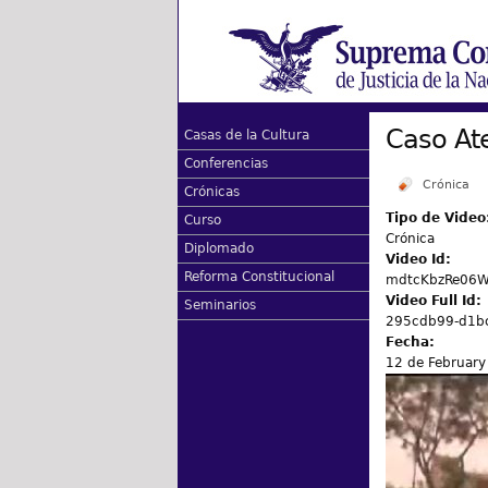
Caso At
Casas de la Cultura
Conferencias
Crónica
Crónicas
Tipo de Video
Curso
Crónica
Diplomado
Video Id:
Reforma Constitucional
mdtcKbzRe06
Video Full Id:
Seminarios
295cdb99-d1b
Fecha:
12 de February