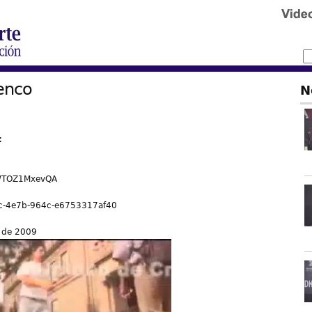
enco
N
:
WTOZ1MxevQA
c-4e7b-964c-e6753317af40
 de 2009