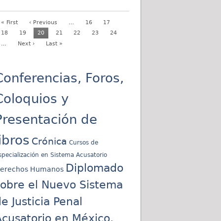
« First
‹ Previous
…
16
17
18
19
20
21
22
23
24
…
Next ›
Last »
Conferencias, Foros,
Coloquios y
Presentación de
libros
Crónica
Cursos de
specialización en Sistema Acusatorio
Diplomado
erechos Humanos
sobre el Nuevo Sistema
e Justicia Penal
cusatorio en México,