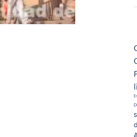
E
D
d
A