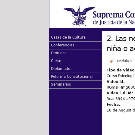
2. Las n
Casas de la Cultura
Conferencias
niña o a
Crónicas
Curso
Módulo 5
Diplomado
Tipo de Video
Curso Psicologí
Reforma Constitucional
Video Id:
Seminarios
RGmsPHmg00CN
Video Full Id:
3cac6944-a079
Fecha:
18 de August 