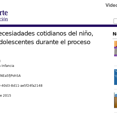
ecesiadades cotidianos del niño,
N
dolescentes durante el proceso
:
a Infancia
Ea5fJPohSA
-40d3-8d11-ae5f24fa2148
de 2015