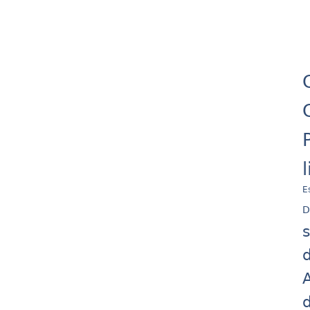
E
D
d
A
d