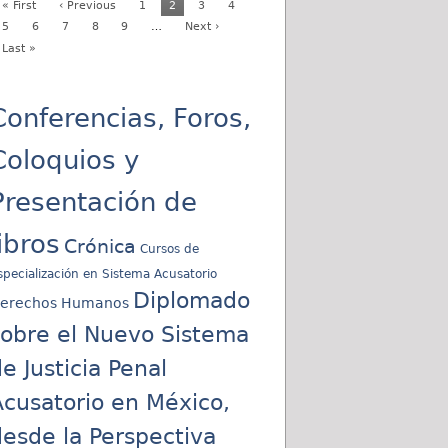
« First
‹ Previous
1
2
3
4
5
6
7
8
9
…
Next ›
Last »
Conferencias, Foros,
Coloquios y
Presentación de
libros
Crónica
Cursos de
specialización en Sistema Acusatorio
Diplomado
erechos Humanos
sobre el Nuevo Sistema
e Justicia Penal
cusatorio en México,
esde la Perspectiva