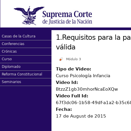
1.Requisitos para la par
Casas de la Cultura
Conferencias
válida
Crónicas
Curso
Módulo 3
Diplomado
Tipo de Video:
Reforma Constitucional
Curso Psicología Infancia
Video Id:
Seminarios
BtzzZ1gb30mhorNcaEoXQw
Video Full Id:
67f3dc06-1b58-49df-a1a2-b35c
Fecha:
17 de August de 2015