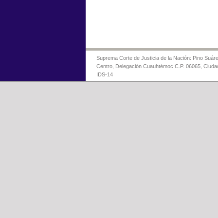
Suprema Corte de Justicia de la Nación: Pino Suáre
Centro, Delegación Cuauhtémoc C.P. 06065, Ciuda
IDS-14