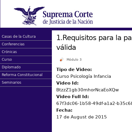
1.Requisitos para la par
Casas de la Cultura
Conferencias
válida
Crónicas
Curso
Módulo 3
Diplomado
Tipo de Video:
Reforma Constitucional
Curso Psicología Infancia
Video Id:
Seminarios
BtzzZ1gb30mhorNcaEoXQw
Video Full Id:
67f3dc06-1b58-49df-a1a2-b35c
Fecha:
17 de August de 2015