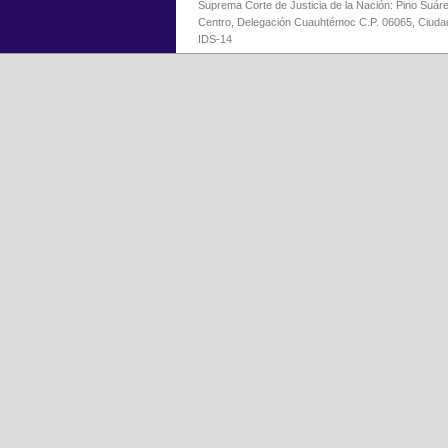
Suprema Corte de Justicia de la Nación: Pino Suáre
Centro, Delegación Cuauhtémoc C.P. 06065, Ciuda
IDS-14