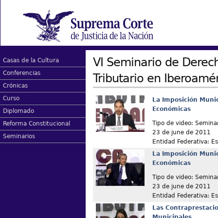
VI Seminario de Derech
Casas de la Cultura
Conferencias
Tributario en Iberoamé
Crónicas
Curso
La Imposición Munic
Económicas
Diplomado
Tipo de video: Semina
Reforma Constitucional
23 de june de 2011
Seminarios
Entidad Federativa: E
La Imposición Munic
Económicas
Tipo de video: Semina
23 de june de 2011
Entidad Federativa: E
Las Contraprestacio
Municipales