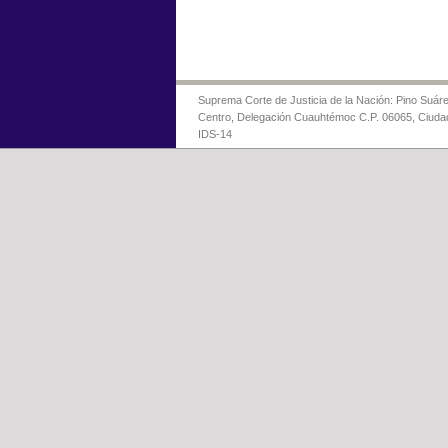
Suprema Corte de Justicia de la Nación: Pino Suáre
Centro, Delegación Cuauhtémoc C.P. 06065, Ciuda
IDS-14