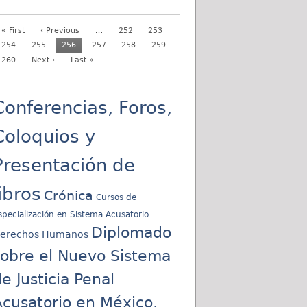
« First
‹ Previous
…
252
253
254
255
256
257
258
259
260
Next ›
Last »
Conferencias, Foros,
Coloquios y
Presentación de
libros
Crónica
Cursos de
specialización en Sistema Acusatorio
Diplomado
erechos Humanos
sobre el Nuevo Sistema
e Justicia Penal
cusatorio en México,