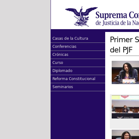
Primer S
Casas de la Cultura
Conferencias
del PJF
Crónicas
Curso
Diplomado
Reforma Constitucional
Seminarios