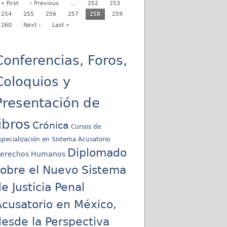
« First
‹ Previous
…
252
253
254
255
256
257
258
259
260
Next ›
Last »
Conferencias, Foros,
Coloquios y
Presentación de
libros
Crónica
Cursos de
specialización en Sistema Acusatorio
Diplomado
erechos Humanos
sobre el Nuevo Sistema
e Justicia Penal
cusatorio en México,
esde la Perspectiva