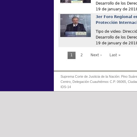
Desarrollo de los De
19 de january de 201
3er Foro Regional e
Protección Internac
Tipo de video: Direcc
Desarrollo de los De
19 de january de 201
1
2
Next ›
Last »
Suprema Corte de Justicia de la Nación: Pino Suáre
Centro, Delegación Cuauhtémoc C.P. 06065, Ciuda
IDS-14