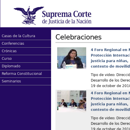
Celebraciones
Casas de la Cultura
Conferencias
4 Foro Regional en 
Crónicas
Protección Internaci
Curso
justicia para niñas,
Diplomado
contexto de movili
Reforma Constitucional
Tipo de video: Direcc
Desarrollo de los De
Seminarios
19 de october de 201
4 Foro Regional en 
Protección Internaci
justicia para niñas,
contexto de movili
Tipo de video: Direcc
Desarrollo de los De
19 de october de 201