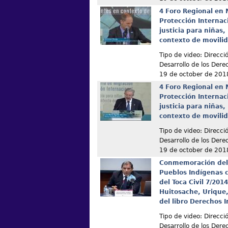
4 Foro Regional en 
Protección Internaci
justicia para niñas,
contexto de movili
Tipo de video: Direcc
Desarrollo de los De
19 de october de 201
4 Foro Regional en 
Protección Internaci
justicia para niñas,
contexto de movili
Tipo de video: Direcc
Desarrollo de los De
19 de october de 201
Conmemoración del 
Pueblos Indígenas c
del Toca Civil 7/20
Huitosache, Urique
del libro Derechos 
Tipo de video: Direcc
Desarrollo de los De