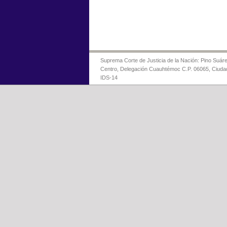
Suprema Corte de Justicia de la Nación: Pino Suáre
Centro, Delegación Cuauhtémoc C.P. 06065, Ciuda
IDS-14