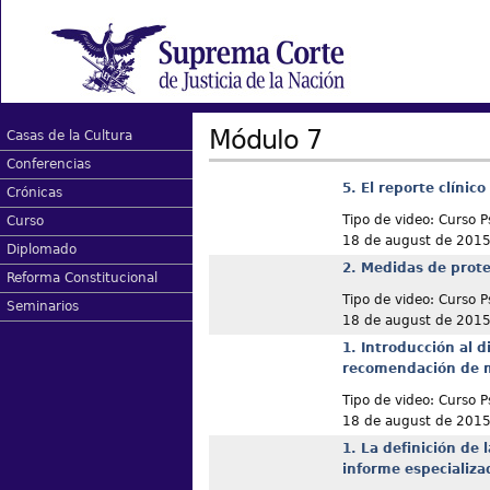
Módulo 7
Casas de la Cultura
Conferencias
5. El reporte clínic
Crónicas
Tipo de video: Curso P
Curso
18 de august de 201
Diplomado
2. Medidas de prote
Reforma Constitucional
Tipo de video: Curso P
Seminarios
18 de august de 201
1. Introducción al d
recomendación de m
Tipo de video: Curso P
18 de august de 201
1. La definición de 
informe especializa