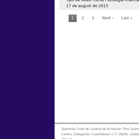
Tipo de video: Curso Psicología Infanci
17 de august de 2015
1
2
3
Next ›
Last »
Suprema Corte de Justicia de la Nación: Pino Suáre
Centro, Delegación Cuauhtémoc C.P. 06065, Ciuda