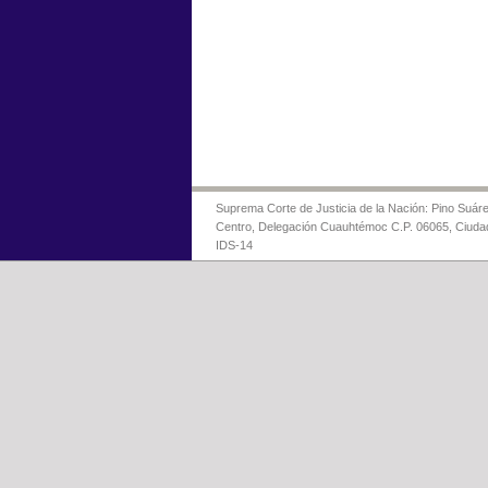
Suprema Corte de Justicia de la Nación: Pino Suáre
Centro, Delegación Cuauhtémoc C.P. 06065, Ciuda
IDS-14