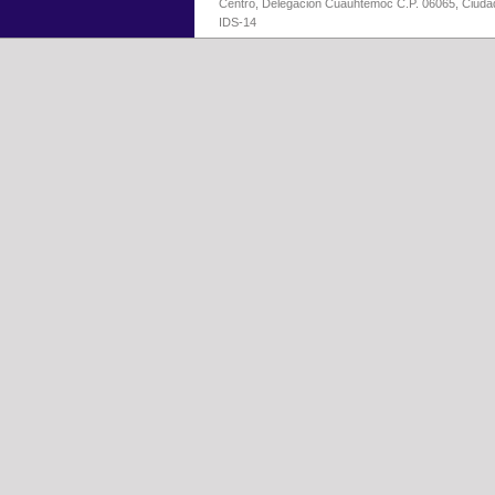
Centro, Delegación Cuauhtémoc C.P. 06065, Ciuda
IDS-14