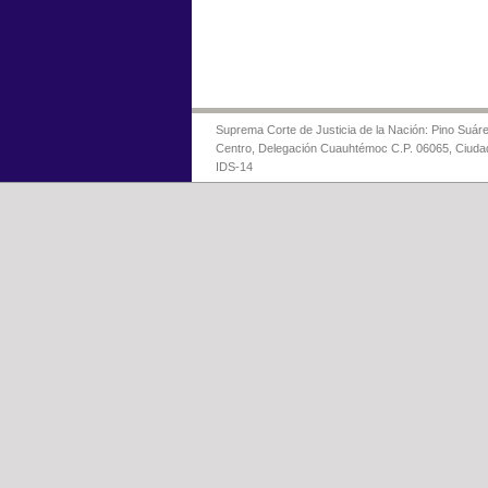
Suprema Corte de Justicia de la Nación: Pino Suáre
Centro, Delegación Cuauhtémoc C.P. 06065, Ciuda
IDS-14