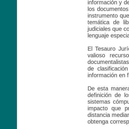
información y de
los documentos 
instrumento que
temática de li
judiciales que c
lenguaje especia
El Tesauro Jur
valioso recurs
documentalistas
de clasificació
información en f
De esta manera,
definición de l
sistemas cómpu
impacto que p
distancia median
obtenga corresp