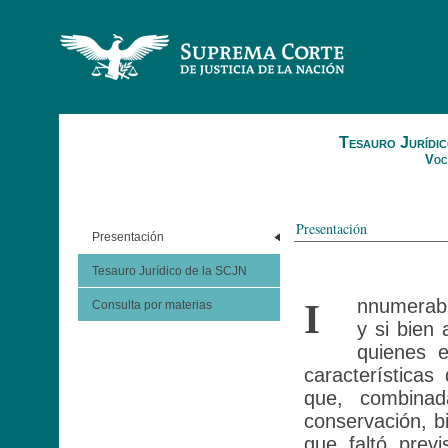
Tesauro Jurídic
Voc
Presentación
Presentación
Tesauro Jurídico de la SCJN
nnumerabl
I
Consulta por materias
y si bien 
quienes e
características
que, combinad
conservación, b
que faltó prev