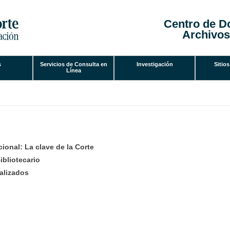
Centro de D
Archivos
s
Servicios de Consulta en
Investigación
Sitios
uí
Línea
ional: La clave de la Corte
ibliotecario
alizados