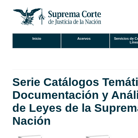
Inicio
Acervos
Servicios de C
Se encuentra usted aquí
Líne
Serie Catálogos Temáti
Documentación y Análi
de Leyes de la Suprema
Nación