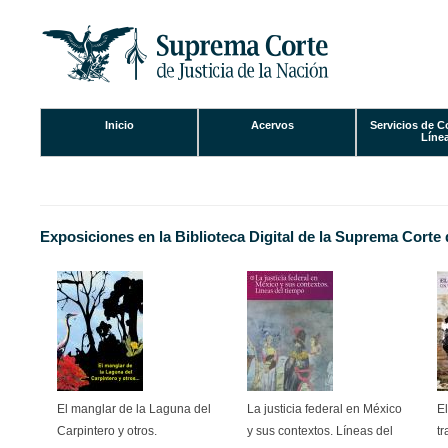
Inicio
Acervos
Servicios de C
Se encuentra usted aquí
Líne
Exposiciones en la Biblioteca Digital de la Suprema Corte 
El manglar de la Laguna del
La justicia federal en México
El
Carpintero y otros.
y sus contextos. Líneas del
t