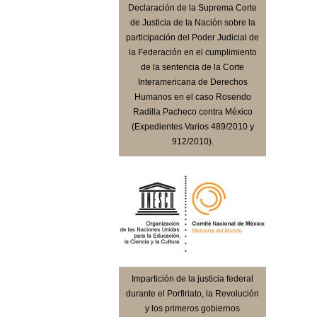
Declaración de la Suprema Corte
de Justicia de la Nación sobre la
participación del Poder Judicial de
la Federación en el cumplimiento
de la sentencia de la Corte
Interamericana de Derechos
Humanos en el caso Rosendo
Radilla Pacheco contra México
(Expedientes Varios 489/2010 y
912/2010).
Impartición de la justicia federal
durante el Porfiriato, la Revolución
y los primeros gobiernos