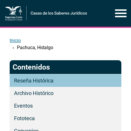
Pasar
al
contenido
principal
Inicio
Pachuca, Hidalgo
Contenidos
Reseña Histórica
Archivo Histórico
Eventos
Fototeca
Convenios