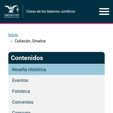
Pasar
al
contenido
principal
Inicio
Culiacán, Sinaloa
Contenidos
Reseña Histórica
Eventos
Fototeca
Convenios
Contacto