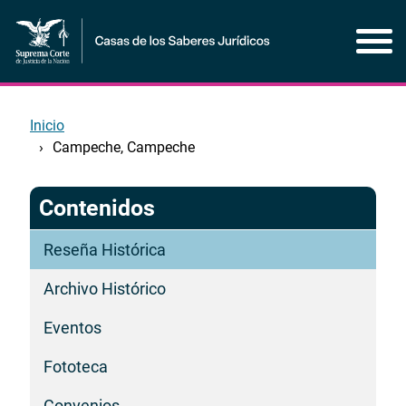
Pasar
al
contenido
principal
Inicio
Campeche, Campeche
Contenidos
Reseña Histórica
Archivo Histórico
Eventos
Fototeca
Convenios