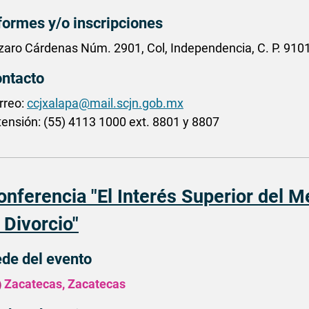
formes y/o inscripciones
zaro Cárdenas Núm. 2901, Col, Independencia, C. P. 9101
ntacto
rreo:
ccjxalapa@mail.scjn.gob.mx
tensión: (55) 4113 1000 ext. 8801 y 8807
onferencia "El Interés Superior del M
 Divorcio"
de del evento
Zacatecas, Zacatecas