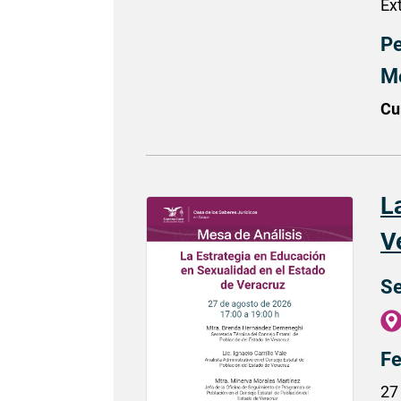
Ex
Pe
M
Cu
L
V
Se
Fe
27