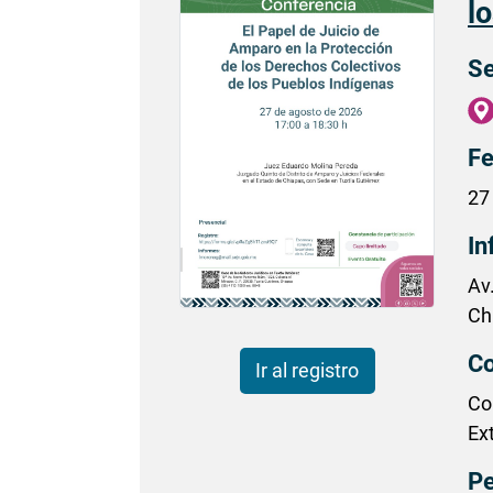
l
Se
Fe
27
In
Av
Ch
Co
Ir al registro
Co
Ex
Pe