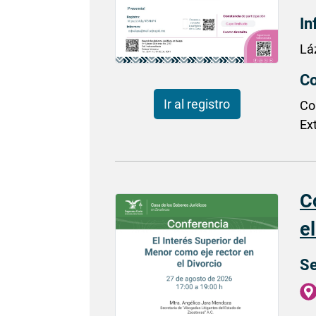
In
Lá
Co
Ir al registro
Co
Ex
C
el
Se