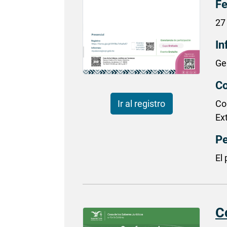
Fe
27
In
Ge
Co
Co
Ir al registro
Ex
Pe
El
C