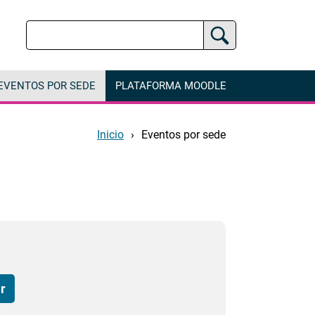
Buscar
Buscador Jurídico
EVENTOS POR SEDE
PLATAFORMA MOODLE
Inicio
Eventos por sede
r