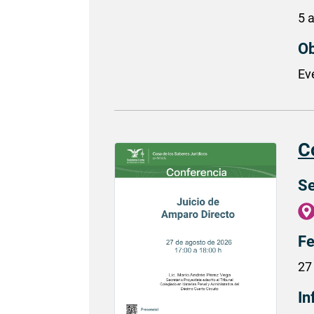
5 
Ob
Ev
C
Se
Fe
27
In