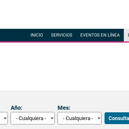
Pasar
al
contenido
principal
INICIO
SERVICIOS
EVENTOS EN LÍNEA
Año:
Mes:
Consulta