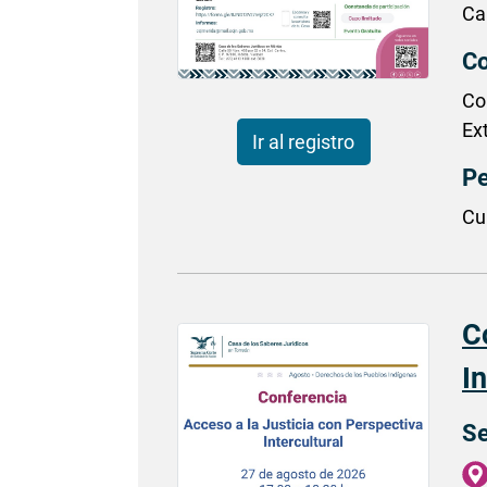
Ca
Co
Co
Ex
Ir al registro
Pe
Cu
C
In
Se