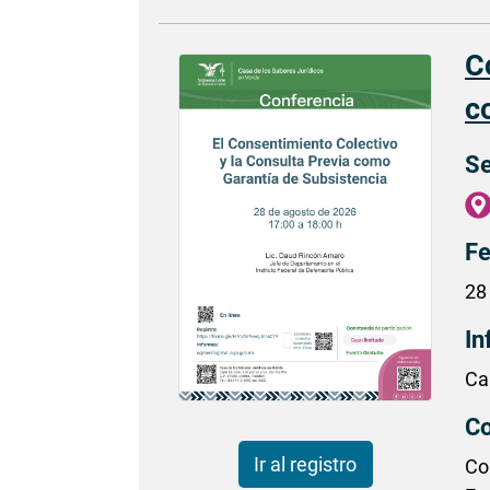
C
c
Se
Fe
28
In
Ca
Co
Ir al registro
Co