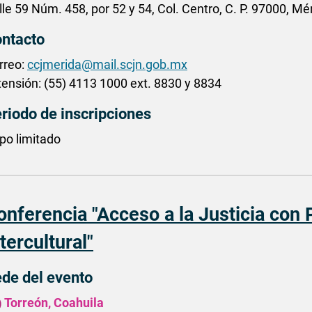
lle 59 Núm. 458, por 52 y 54, Col. Centro, C. P. 97000, Mé
ntacto
rreo:
ccjmerida@mail.scjn.gob.mx
tensión: (55) 4113 1000 ext. 8830 y 8834
riodo de inscripciones
po limitado
onferencia "Acceso a la Justicia con 
tercultural"
de del evento
Torreón, Coahuila