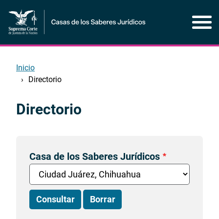
Pasar
al
contenido
principal
Inicio
Directorio
Directorio
Inicio
del
contenido
principal
Casa de los Saberes Jurídicos
Consultar
Borrar